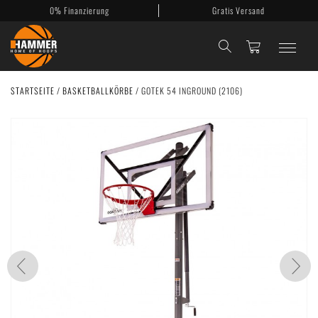
0% Finanzierung
Gratis Versand
STARTSEITE
/
BASKETBALLKÖRBE
/
GOTEK 54 INGROUND (2106)
Basketballkörbe
Mobile Körbe
Basketballanlagen
Backboards
Zubehör
Mein Konto
Kontakt