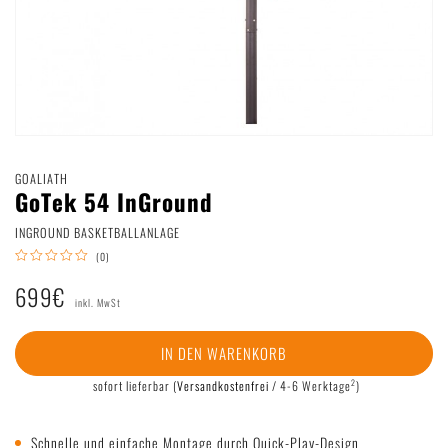
Deutsch
|
English
GOALIATH
GoTek 54 InGround
INGROUND BASKETBALLANLAGE
(0)
699€
inkl. MwSt
IN DEN WARENKORB
2
sofort lieferbar
(
Versandkostenfrei
/ 4-6 Werktage
)
Schnelle und einfache Montage durch Quick-Play-Design