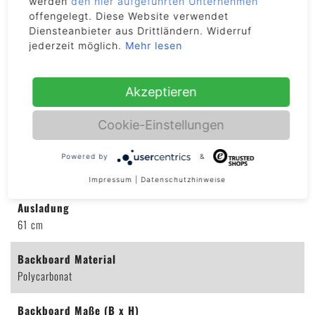
werden
den hier aufgeführten Unternehmen
offengelegt. Diese Website verwendet
Diensteanbieter aus Drittländern. Widerruf
jederzeit möglich.
Mehr lesen
Akzeptieren
DETAILS
Cookie-Einstellungen
Artikelnummer
Powered by
&
2106
Impressum
|
Datenschutzhinweise
Ausladung
61 cm
Backboard Material
Polycarbonat
Backboard Maße (B x H)