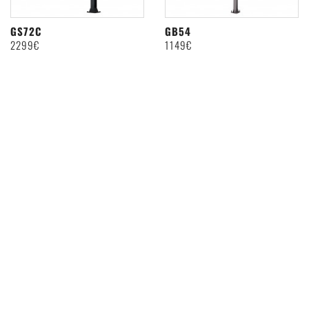
GS72C
GB54
2299€
1149€
BEWERTUNG ABGEBEN