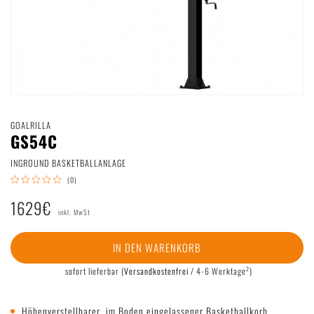
Deutsch
|
English
GOALRILLA
GS54C
INGROUND BASKETBALLANLAGE
(0)
1629€
inkl. MwSt
IN DEN WARENKORB
2
sofort lieferbar
(
Versandkostenfrei
/ 4-6 Werktage
)
Höhenverstellbarer, im Boden eingelassener Basketballkorb