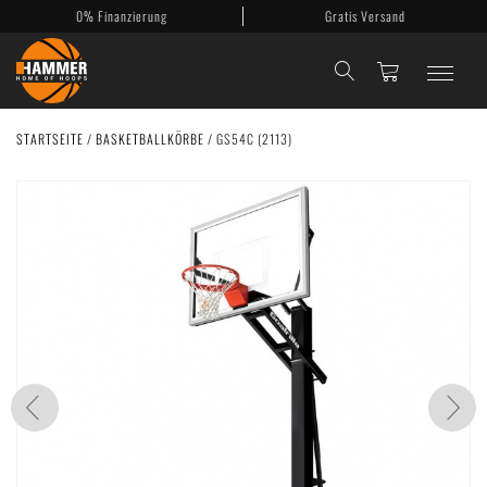
0% Finanzierung
Gratis Versand
STARTSEITE
/
BASKETBALLKÖRBE
/
GS54C (2113)
Basketballkörbe
Mobile Körbe
Basketballanlagen
Backboards
Zubehör
Mein Konto
Kontakt